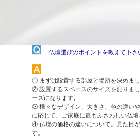
コ
ナ
ン
ビ
テ
ゲ
ン
ー
ツ
シ
へ
ョ
ス
ン
キ
に
仏壇選びのポイントを教えて下さ
ッ
移
プ
動
① まずは設置する部屋と場所を決めま
② 設置するスペースのサイズを測りま
ーズになります。
③ 様々なデザイン、大きさ、色の違い
に応じて、ご家庭に最もふさわしい仏壇
④ 仏壇の価格の違いについて。見た目
す。